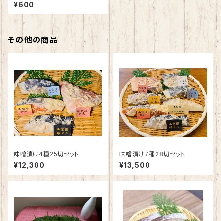
ク50g
¥600
その他の商品
味噌漬け4種25切セット
味噌漬け7種28切セット
¥12,300
¥13,500