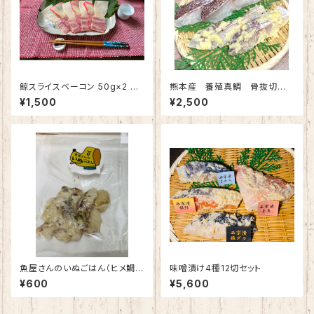
鯨スライスベーコン 50g×2 紅
熊本産 養殖真鯛 骨抜切身2
白
切＆西京漬2切
¥1,500
¥2,500
魚屋さんのいぬごはん（ヒメ鯛）1
味噌漬け4種12切セット
パック50g
¥600
¥5,600