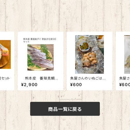
切セット
熊本産 養殖真鯛
魚屋さんのいぬごはん
魚屋さ
骨なし5切400g
（鮭）1パック50g
（ヒメ
¥2,900
¥600
¥60
商品一覧に戻る