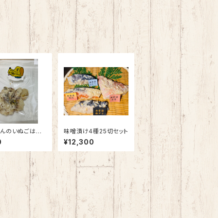
んのいぬごはん
味噌漬け4種25切セット
鯛）1パック50g
0
¥12,300