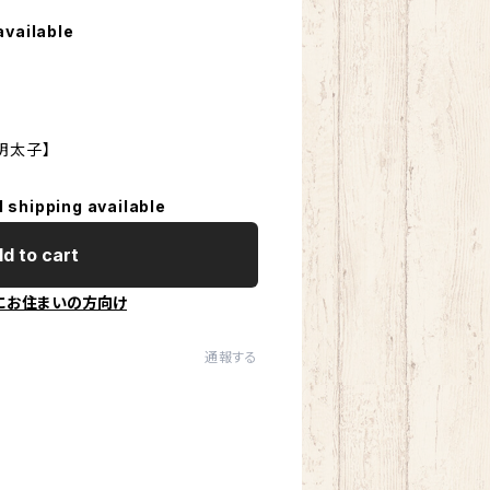
available
明太子】
l shipping available
d to cart
にお住まいの方向け
通報する